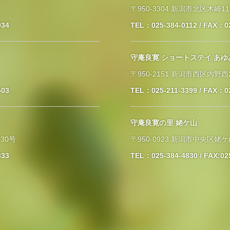
〒950-3304 新潟市北区木崎11
934
TEL：025-384-0112 / FAX：0
守庵良寛 ショートステイ あゆ
〒950-2151 新潟市西区内野西2
503
TEL：025-211-3399 / FAX：0
守庵良寛の里 姥ケ山
30号
〒950-0923 新潟市中央区姥ケ
333
TEL：025-384-4830 / FAX:02