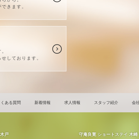
ができます。
す。
らせしております。
よくある質問
新着情報
求人情報
スタッフ紹介
会
上木戸
守庵良寛 ショートステイ 木崎