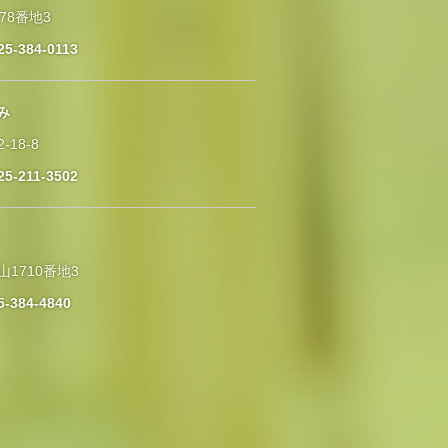
78番地3
25-384-0113
み
-18-8
25-211-3502
山1710番地3
5-384-4840