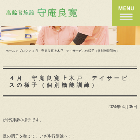
ホーム
>
ブログ
>
４月 守庵良寛上木戸 デイサービスの様子（個別機能訓練）
４月 守庵良寛上木戸 デイサービ
スの様子（個別機能訓練）
2024年04月05日
歩行訓練の様子です。
足の調子を整えて、いざ歩行訓練へ！！