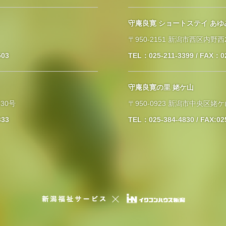
守庵良寛 ショートステイ あゆ
〒950-2151 新潟市西区内野西2
503
TEL：025-211-3399 / FAX：0
守庵良寛の里 姥ケ山
30号
〒950-0923 新潟市中央区姥ケ
333
TEL：025-384-4830 / FAX:02