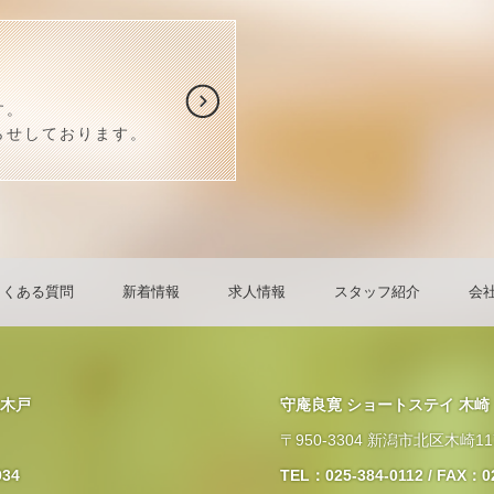
す。
らせしております。
よくある質問
新着情報
求人情報
スタッフ紹介
会
上木戸
守庵良寛 ショートステイ 木崎
〒950-3304 新潟市北区木崎11
934
TEL：025-384-0112 / FAX：0