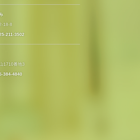
み
-18-8
25-211-3502
山1710番地3
5-384-4840