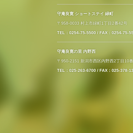
守庵良寛 ショートステイ 緑町
〒958-0033 村上市緑町1丁目2番42号
TEL：0254-75-5500 / FAX：0254-75-5
守庵良寛の里 内野西
〒950-2151 新潟市西区内野西2丁目10番
TEL：025-263-6700 / FAX：025-378-1